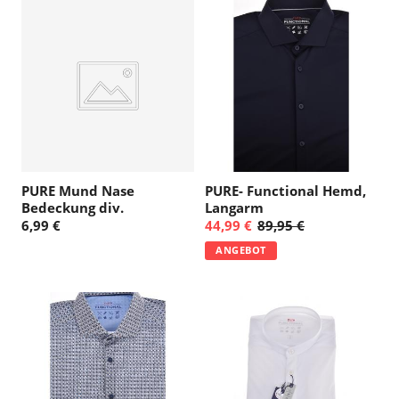
g
:
PURE Mund Nase
PURE- Functional Hemd,
Bedeckung div.
Langarm
6,99 €
44,99 €
89,95 €
ANGEBOT